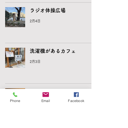
ラジオ体操広場
2月4日
洗濯機があるカフェ
2月3日
寝室と浴室-加地邸
Phone
Email
Facebook
1月31日