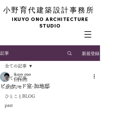
育
小野
代建築設計事務所
IKUYO ONO ARCHITECTURE
STUDIO
新規登録
記事
全ての記事
ikuyo ono
全ての記事
1月11日
ビリヤード室-加地邸
お知らせ
ひとことBLOG
past