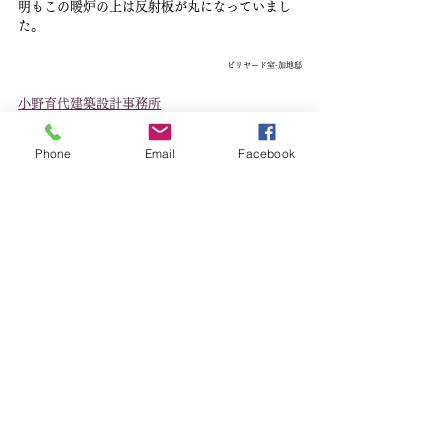
明もこの暖炉の上は反射板が丸になっていまし
た。
ビリヤード室-加地邸
小野育代建築設計事務所
アトリエ事務所の日常
建築訪問レポート
ひとことBLOG
Phone
Email
Facebook
すべて表示
最新記事