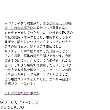
家づくりの会の勉強会で、
まるひの家（1968年
竣工）の大規模改修
の設計をした藤井さんに、
レクチャーをしていただいた。個性的なRC造の
再生の記録〜活かすところ、更新するところの
判断や、活かしたいけどどうやって？というと
ころの解答など、聞きどころ満載でした。
レクチャーの中で度々耳にした「活かしどり」
という言葉、解体の専門用語だそうです。今回
のまるひ邸でも、丸太のような梯子を「活かし
どり」して別の場所で再利用したそう。これま
で当方でも建具や框など、リノベーションの際
「活かしどり」して再利用してきたのですが、
この用語は知りませんでした。なかなか面白い
言葉だな、と思います。
小野育代建築設計事務所
家づくり
リノベーション
ひとことBLOG