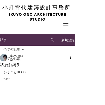
育
小野
代建築設計事務所
IKUYO ONO ARCHITECTURE
STUDIO
新規登録
記事
全ての記事
ikuyo ono
全ての記事
5月27日
活かしどり
お知らせ
ひとことBLOG
past