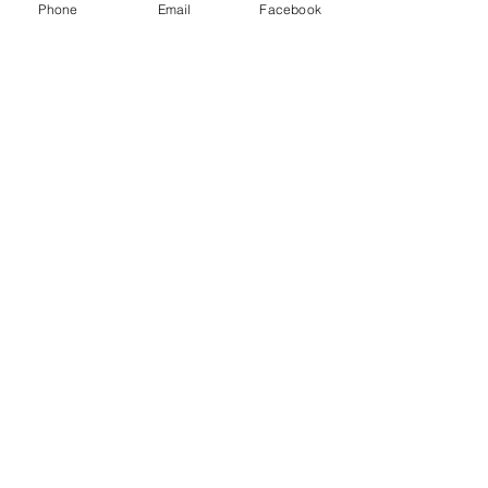
Phone
Email
Facebook
コメント
コメントを追加…
現場レポート-マンション
マンションリノ
リノベーション
ンの現場
works/設計事例