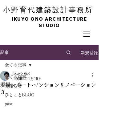
育
小野
代建築設計事務所
IKUYO ONO ARCHITECTURE
STUDIO
新規登録
記事
全ての記事
ikuyo ono
全ての記事
2025年11月19日
現場レポート-マンションリノベーション
お知らせ
３
ひとことBLOG
past