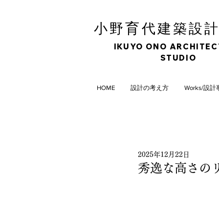
育
小野
代建築設
IKUYO ONO ARCHITE
STUDIO
HOME
設計の考え方
Works/設
2025年12月22日
秀逸な高さの