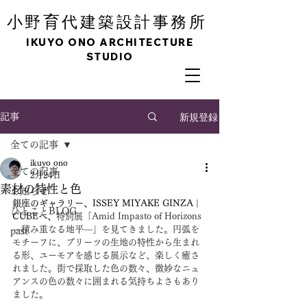
育
小野
代建築設計事務所
IKUYO ONO ARCHITECTURE
STUDIO
新規登録
記事
全ての記事
ikuyo ono
全ての記事
2月24日
素材の特性と色
お知らせ
銀座のギャラリー、ISSEY MIYAKE GINZA | 
ひとことBLOG
CUBEへ、
特別展「Amid Impasto of Horizons 
—積み重なる地平—」を見てきました。円弧を
past
モチーフに、プリーツの生地の特性から生まれ
る形、ユーモアを感じる展示など、楽しく癒さ
れました。街で採取した色の数々、微妙なニュ
アンスの色の数々に囲まれる気持ちよさもあり
ました。