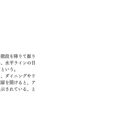
の階段を降りて振り
具、水平ラインの目
だという。
と、ダイニングやリ
関扉を開けると、ア
展示されている、と