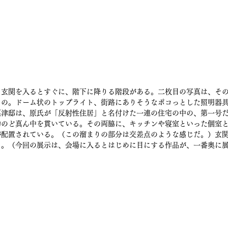
、玄関を入るとすぐに、階下に降りる階段がある。二枚目の写真は、そ
もの。ドーム状のトップライト、街路にありそうなポコっとした照明器
粟津邸は、原氏が「反射性住居」と名付けた一連の住宅の中の、第一号
物のど真ん中を貫いている。その両脇に、キッチンや寝室といった個室
が配置されている。（この溜まりの部分は交差点のような感じだ。）玄
る。（今回の展示は、会場に入るとはじめに目にする作品が、一番奥に