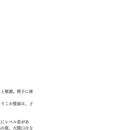
？と推測。椅子に座
いうこの壁面は、ど
状にレベル差があ
幅の庭、大開口はな