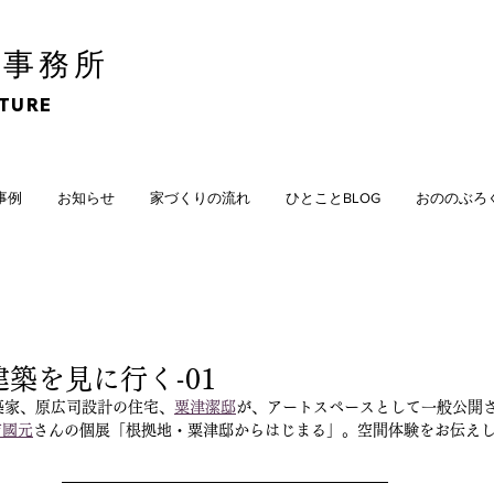
計事務所
CTURE
計事例
お知らせ
家づくりの流れ
ひとことBLOG
おののぶろ
築を見に行く-01
築家、原広司設計の住宅、
粟津潔邸
が、アートスペースとして一般公開
吉國元
さんの個展「根拠地・粟津邸からはじまる」。空間体験をお伝え