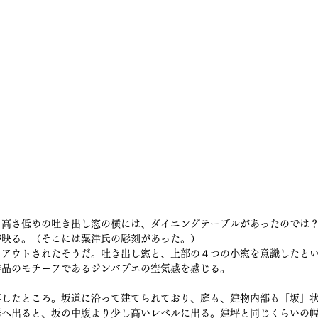
。高さ低めの吐き出し窓の横には、ダイニングテーブルがあったのでは
が映る。（そこには粟津氏の彫刻があった。）
イアウトされたそうだ。吐き出し窓と、上部の４つの小窓を意識したと
作品のモチーフであるジンバブエの空気感を感じる。
写したところ。坂道に沿って建てられており、庭も、建物内部も「坂」
庭へ出ると、坂の中腹より少し高いレベルに出る。建坪と同じくらいの