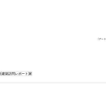
「アート
築
建築訪問レポート
家