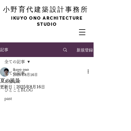
育
小野
代建築設計事務所
IKUYO ONO ARCHITECTURE
STUDIO
新規登録
記事
全ての記事
ikuyo ono
全ての記事
2025年8月16日
夏の風景
お知らせ
更新日：
2025年8月16日
ひとことBLOG
past