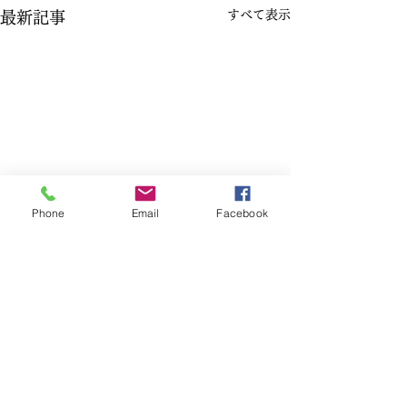
すべて表示
最新記事
Phone
Email
Facebook
コメント
集う場-熊澤酒
古びた良さ-熊澤酒造