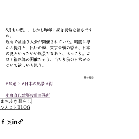
8月も中盤、、しかし昨年に続き異常な暑さです
ね。
近所で盆踊り大会が開催されていた。暗闇に浮
かぶ提灯と、出店の煙、東京音頭の響き、日本
の夏といったいい風景だなあと、ほっこり。コ
ロナ禍以降の開催だそう、当たり前の日常がつ
づいて欲しいと思う。
夏の風景
#盆踊り
#日本の風景
#街
小野育代建築設計事務所
まち歩き
暮らし
ひとことBLOG