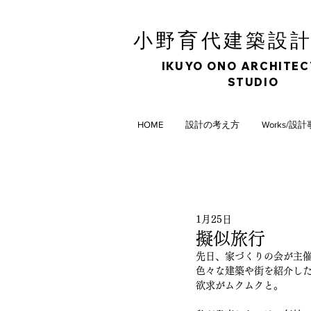
育
小野
代建築設
IKUYO ONO ARCHITE
STUDIO
HOME
設計の考え方
Works/設
1月25日
擬似旅行
先日、家づくりの会が主催
色々な建築や街を紹介し
欲求がムクムクと。