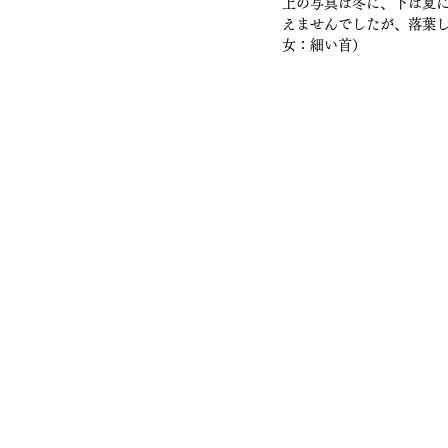
上の写真は冬に、下は夏
えませんでしたが、落葉
女：細い首）