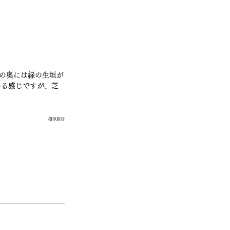
々の奥には緑の生垣が
いる感じですが、芝
擬似旅行