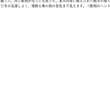
に撮った、同じ彫刻が写った写真です。夏は均等に植えられた樹木の葉
した冬は見通しよく、建物も奥の街の景色まで見えます。（彫刻はヘン