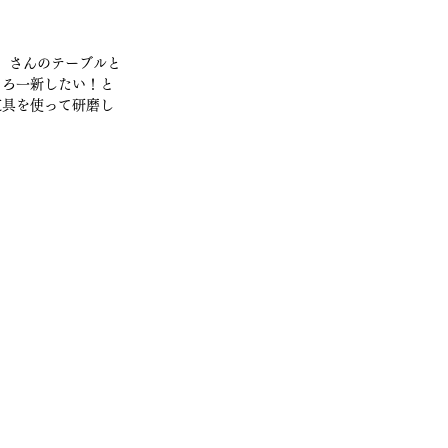
」さんのテーブルと
そろ一新したい！と
道具を使って研磨し