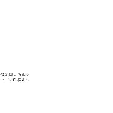
綺麗な木肌。写真の
いで、しばし固定し