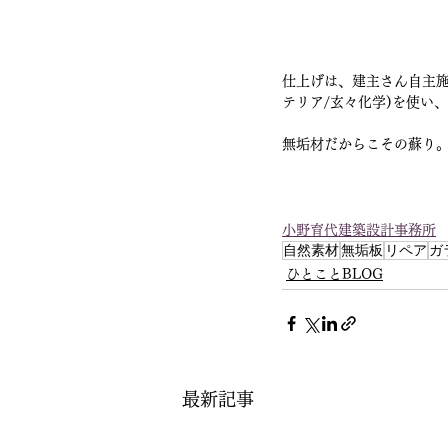
仕上げは、建主さん自主
テリア/玄々化学)を使い
無垢材だからこその蘇り
小野育代建築設計事務所
自然素材
無垢板
リペア
ガ
ひとことBLOG
最新記事