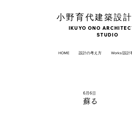
育
小野
代建築設
IKUYO ONO ARCHITE
STUDIO
HOME
設計の考え方
Works/設
6月6日
蘇る