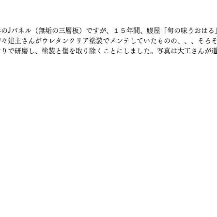
杉のJパネル（無垢の三層板）ですが、１５年間、鰻屋「旬の味うおはる
時々建主さんがウレタンクリア塗装でメンテしていたものの、、、そろ
すりで研磨し、塗装と傷を取り除くことにしました。写真は大工さんが