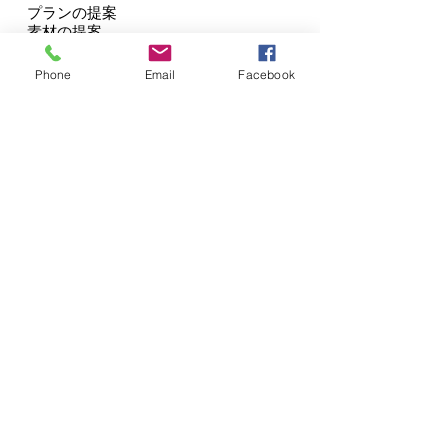
プランの提案
素材の提案
造り付け家具の提案
外回りのエントランス、庭の提案。
Phone
Email
Facebook
○造り付け家具とは別に、
椅子やテーブルなどの提案
○カーテンブライドの提案
○植物など庭木や石外構の提案
○オリジナル照明器具の提案
＜設計契約後〜工事開始までの流れ＞
■設計を建主、設計者で進める。
○ヒアリングをして、提案を行う
○大筋の方向性を決める
○細かい部分の修正を行う
○見積りをするために、要素を決定し