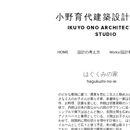
育
小野
代建築設
IKUYO ONO ARCHITE
STUDIO
HOME
設計の考え方
Works/設
​はぐくみの家
hagukumi-no-ie
のどかな敷地に建つ、農業を営むご主人と勤め人
さな２人のお子さんが暮らす家。多趣味な一家は
作、お料理、読書を楽しむ。外観は切妻屋根のシ
状で、内部は日本の昔ながらの田の字プランに近
シンプルで廊下はほとんど無い。玄関土間を広め
アノスペースと兼用としている。２階はお子さん
わせて、段階的に間仕切りを増やす計画とし、は
イルームとして広々と使う予定。冬の暖は薪スト
ており、吹抜けと階段室で暖気が家中に回る。