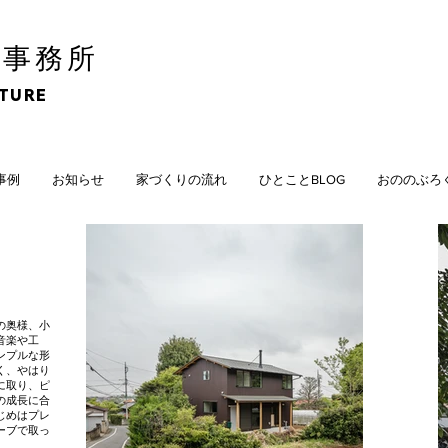
計事務所
CTURE
計事例
お知らせ
家づくりの流れ
ひとことBLOG
おののぶろ
の奥様、小
音楽や工
ンプルな形
く、やはり
に取り、ピ
の成長に合
じめはプレ
ーブで取っ