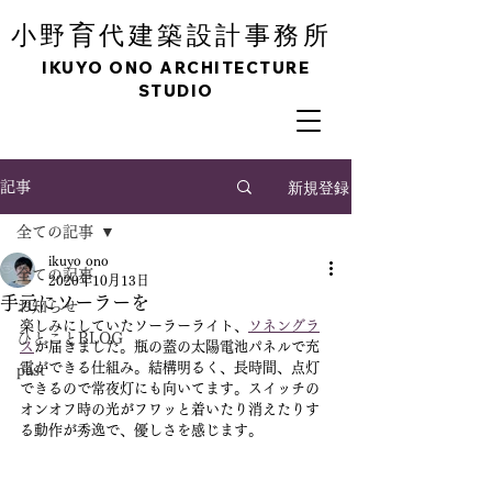
育
小野
代建築設計事務所
IKUYO ONO ARCHITECTURE
STUDIO
新規登録
記事
全ての記事
ikuyo ono
全ての記事
2020年10月13日
手元にソーラーを
お知らせ
楽しみにしていたソーラーライト、
ソネングラ
ひとことBLOG
ス
が届きました。瓶の蓋の太陽電池パネルで充
電ができる仕組み。結構明るく、長時間、点灯
past
できるので常夜灯にも向いてます。スイッチの
オンオフ時の光がフワッと着いたり消えたりす
る動作が秀逸で、優しさを感じます。