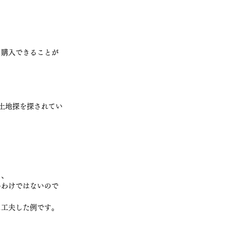
に購入できることが
、、
いわけではないので
に工夫した例です。