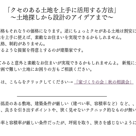
「クセのある土地を上手に活用する方法」
〜土地探しから設計のアイデアまで〜
価格もそれなりの価格になります。逆にちょっとクセがある土地は割安
地を上手に使えば、素敵なお住まいを実現できるかもしれません。
規格、制約がありません。
するような提案を得意とするのが建築家です。
画で難しい土地にお困りの方もご相談ください。   　
は、こちらをクリックしてください→ 
「家づくりの会：秋の相談会」
高低差のある敷地、建築条件が厳しい（建ペい率、容積率など）など、
）、良さを引き出すポイントや、狭く見せないテクニック的なものが無
い率と容積率が厳しい条件だったが、坪庭を取り、狭さを感じないよう