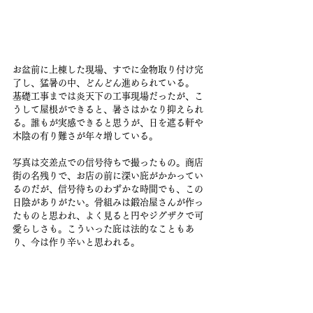
お盆前に上棟した現場、すでに金物取り付け完
了し、猛暑の中、どんどん進められている。
基礎工事までは炎天下の工事現場だったが、こ
うして屋根ができると、暑さはかなり抑えられ
る。誰もが実感できると思うが、日を遮る軒や
木陰の有り難さが年々増している。
写真は交差点での信号待ちで撮ったもの。商店
街の名残りで、お店の前に深い庇がかかってい
るのだが、信号待ちのわずかな時間でも、この
日陰がありがたい。骨組みは鍛冶屋さんが作っ
たものと思われ、よく見ると円やジグザクで可
愛らしさも。こういった庇は法的なこともあ
り、今は作り辛いと思われる。