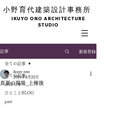
育
小野
代建築設計事務所
IKUYO ONO ARCHITECTURE
STUDIO
新規登録
記事
全ての記事
ikuyo ono
全ての記事
2024年8月22日
真夏の現場_上棟後
お知らせ
ひとことBLOG
past