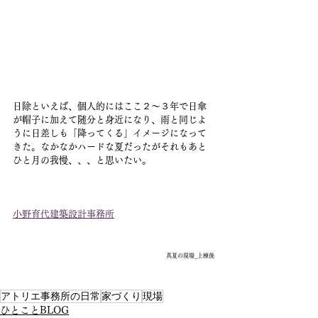
日除といえば、個人的にはここ２〜３年で日傘
が帽子に加えて随分と身近になり、雨と同じよ
うに日差しも「降ってくる」イメージになって
きた。なかなかハードな夏だったがそれもあと
ひと月の我慢、、、と思いたい。
小野育代建築設計事務所
真夏の現場_上棟後
アトリエ事務所の日常
家づくり
現場
ひとことBLOG