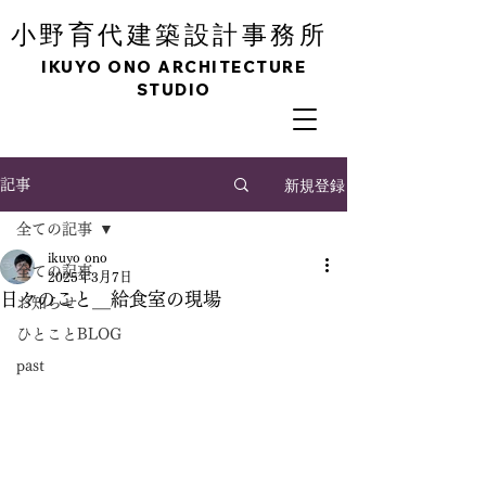
育
小野
代建築設計事務所
IKUYO ONO ARCHITECTURE
STUDIO
新規登録
記事
全ての記事
ikuyo ono
全ての記事
2025年3月7日
日々のこと＿給食室の現場
お知らせ
ひとことBLOG
past