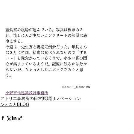
給食室の現場が進んでいる。写真は極寒の３
月、流石に人が少ないコンクリートの部屋は底
冷えする。
今週は、先生方と現場定例会だった。年長さん
は３月に卒園、給食は食べられないので「ずる
い〜」と残念がっているそうで、小さい皆の関
心が集まっているようだ。記憶に残るかは分か
らないが、ちょっとしたエポックだろうと思
う。
日々のこと＿給食室の現場
小野育代建築設計事務所
アトリエ事務所の日常
現場
リノベーション
ひとことBLOG