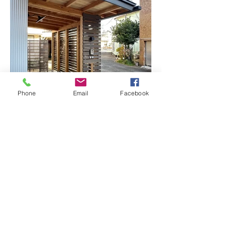
Phone
Email
Facebook
Load More
Roji-niwa house