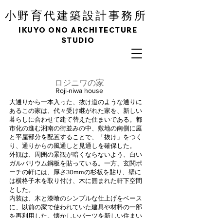
育
小野
代建築設計事務所
IKUYO ONO ARCHITECTURE
STUDIO
​ロジニワの家
Roji-niwa house
大通りから一本入った、抜け道のような通りに
あるこの家は、代々受け継がれた家を、新しい
暮らしに合わせて建て替えた住まいである。都
市化の進む湘南の街並みの中、敷地の南側に庭
と平屋部分を配置することで、「抜け」をつく
り、通りからの風通しと見通しを確保した。
外観は、周囲の景観が暗くならないよう、白い
ガルバリウム鋼板を貼っている。一方、玄関ポ
ーチの軒には、厚さ30mmの杉板を貼り、壁に
は横格子木を取り付け、木に囲まれた軒下空間
とした。
内装は、木と漆喰のシンプルな仕上げをベース
に、以前の家で使われていた建具や材料の一部
を再利用した。懐かしいパーツを新しい住まい