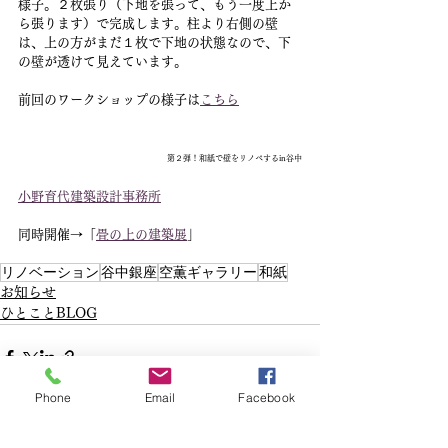
様子。２枚張り（下地を張って、もう一度上か
ら張ります）で完成します。柱より右側の壁
は、上の方がまだ１枚で下地の状態なので、下
の壁が透けて見えています。
前回のワークショップの様子は
こちら
第２弾！和紙で壁をリノベするin谷中
小野育代建築設計事務所
同時開催→「
畳の上の建築展
」
リノベーション
谷中銀座
空薫ギャラリー
和紙
お知らせ
ひとことBLOG
Phone
Email
Facebook
すべて表示
最新記事