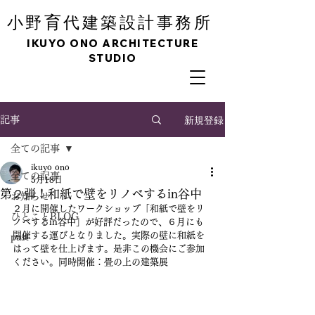
育
小野
代建築設計事務所
IKUYO ONO ARCHITECTURE
STUDIO
新規登録
記事
全ての記事
ikuyo ono
全ての記事
5月18日
第２弾！和紙で壁をリノベするin谷中
お知らせ
２月に開催したワークショップ「和紙で壁をリ
ひとことBLOG
ノベするin谷中」が好評だったので、６月にも
開催する運びとなりました。実際の壁に和紙を
past
はって壁を仕上げます。是非この機会にご参加
ください。同時開催：畳の上の建築展