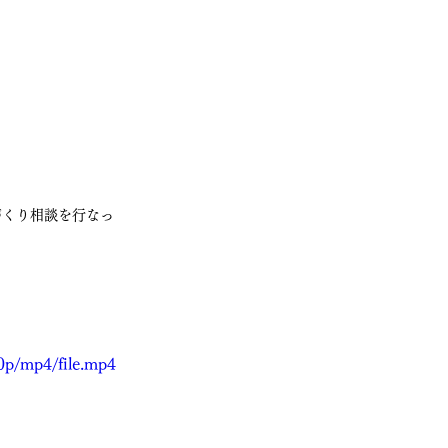
づくり相談を行なっ
0p/mp4/file.mp4