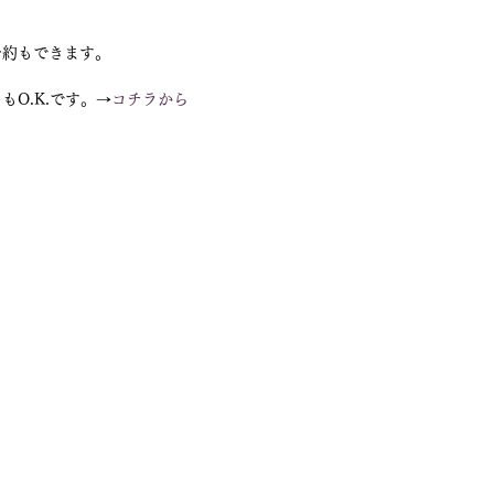
約もできます。 
O.K.です。→
コチラから