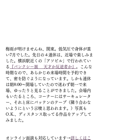
梅雨が明けませんね、関東。低気圧で身体が重
い7月でした。先日の４連休は、近場で楽しみま
した。横浜駅近くの「アソビル」で行われてい
る
『バンクシー展 　天才か反逆者か
』
。こんな
時期なので、あらかじめ来場時間を予約でき
て、密を防ぐようになっています。しかも連休
は朝8:00〜開場していたので迷わず朝一で来
場、ゆったりと見ることができました。会場内
もいたるところ、コーナーにはサーキュレータ
ー、それと床にバッテンのテープ（隣り合わな
いようにという示唆と思われます。）写真も
O.K.、ディスタンス取ってる作品をアップして
みました。
オンライン面談も対応しています→
詳しくはこ