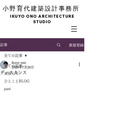
育
小野
代建築設計事務所
IKUYO ONO ARCHITECTURE
STUDIO
新規登録
記事
全ての記事
ikuyo ono
全ての記事
2020年7月28日
ディスタンス
お知らせ
ひとことBLOG
past