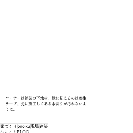
コーナーは補強の下地材。緑に見えるのは養生
テープ、先に施工してある水切りが汚れないよ
うに。
家づくり
onoiku
現場
建築
ひとことBLOG