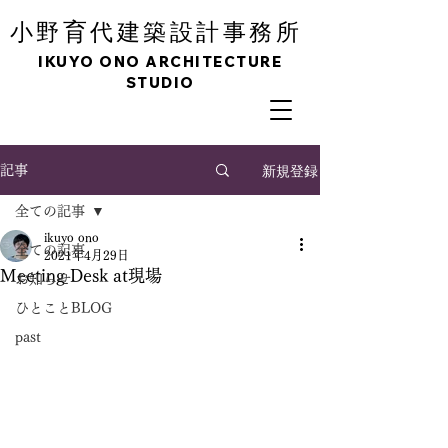
育
小野
代建築設計事務所
IKUYO ONO ARCHITECTURE
STUDIO
新規登録
記事
全ての記事
ikuyo ono
全ての記事
2021年4月29日
Meeting Desk at現場
お知らせ
ひとことBLOG
past