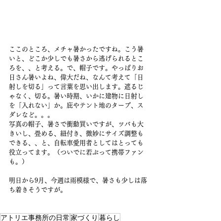
ここのところ、メチャ暑かったですね。こう暑
いと、どこか少しでも暑さから逃げられるとこ
ろを、、と考える。で、帽子です。やっぱりお
日さん暑いよね、偉大だね、なんて考えて「日
射しを切る」って言葉を思い出します。遮るじ
ゃなく、切る。暑い時期、いかに建物に日射し
を「入れない」か。庇やテント地のタープ、ス
ダレなど。。。
写真の帽子、暑さで衝動買いですが、ツバも大
きいし、畳める、紐付き、微妙にサイズ調整も
できる、、と、自転車愛用者としてはとっても
役立ってます。（ついでに若ぶって携帯ファン
も。）
明日から9月、今週は雨模様で、暑さも少しは落
ち着きそうですが。
アトリエ事務所の日常
家づくり
暮らし