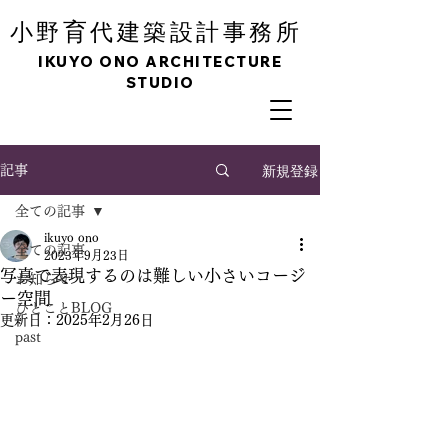
育
小野
代建築設計事務所
IKUYO ONO ARCHITECTURE
STUDIO
新規登録
記事
全ての記事
ikuyo ono
全ての記事
2023年9月23日
写真で表現するのは難しい小さいコージ
お知らせ
ー空間
ひとことBLOG
更新日：
2025年2月26日
past