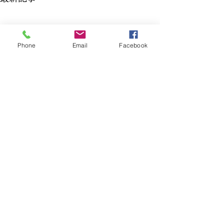
Phone
Email
Facebook
コメント
集う場-熊澤酒
古びた良さ-熊澤酒造
コメントを追加…