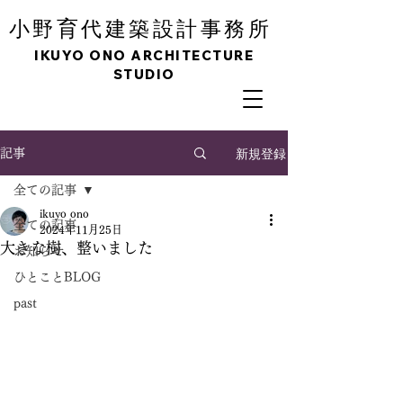
育
小野
代建築設計事務所
IKUYO ONO ARCHITECTURE
STUDIO
新規登録
記事
全ての記事
ikuyo ono
全ての記事
2024年11月25日
大きな樹、整いました
お知らせ
ひとことBLOG
past