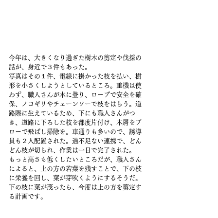
今年は、大きくなり過ぎた樹木の剪定や伐採の
話が、身近で３件もあった。
写真はその１件、電線に掛かった枝を払い、樹
形を小さくしようとしているところ。重機は使
わず、職人さんが木に登り、ロープで安全を確
保、ノコギリやチェーンソーで枝をはらう。道
路際に生えているため、下にも職人さんがつ
き、道路に下ろした枝を都度片付け、木屑をブ
ローで飛ばし掃除を。車通りも多いので、誘導
員も２人配置された。過不足ない連携で、どん
どん枝が切られ、作業は一日で完了された。
もっと高さも低くしたいところだが、職人さん
によると、上の方の若葉を残すことで、下の枝
に栄養を回し、葉が芽吹くようにするそうだ。
下の枝に葉が茂ったら、今度は上の方を剪定す
る計画です。