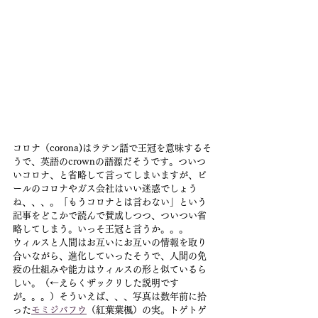
コロナ（corona)はラテン語で王冠を意味するそ
うで、英語のcrownの語源だそうです。ついつ
いコロナ、と省略して言ってしまいますが、ビ
ールのコロナやガス会社はいい迷惑でしょう
ね、、、。「もうコロナとは言わない」という
記事をどこかで読んで賛成しつつ、ついつい省
略してしまう。いっそ王冠と言うか。。。
ウィルスと人間はお互いにお互いの情報を取り
合いながら、進化していったそうで、人間の免
疫の仕組みや能力はウィルスの形と似ているら
しい。（←えらくザックリした説明です
が。。。）そういえば、、、写真は数年前に拾
った
モミジバフウ
（紅葉葉楓）の実。トゲトゲ