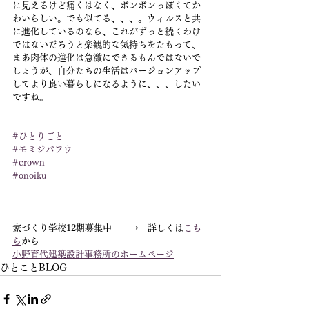
に見えるけど痛くはなく、ボンボンっぽくてか
わいらしい。でも似てる、、、。ウィルスと共
に進化しているのなら、これがずっと続くわけ
ではないだろうと楽観的な気持ちをたもって、
まあ肉体の進化は急激にできるもんではないで
しょうが、自分たちの生活はバージョンアップ
してより良い暮らしになるように、、、したい
ですね。
#ひとりごと
#モミジバフウ
#crown
#onoiku
家づくり学校12期募集中　　→　詳しくは
こち
ら
から
小野育代建築設計事務所のホームページ
ひとことBLOG