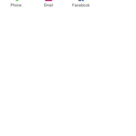
Phone
Email
Facebook
コメント
集う場-熊澤酒
古びた良さ-熊澤酒造
コメントを追加…
works/設計事例