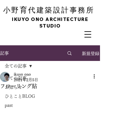
育
小野
代建築設計事務所
IKUYO ONO ARCHITECTURE
STUDIO
新規登録
記事
全ての記事
ikuyo ono
全ての記事
2021年2月5日
フローリング貼
お知らせ
ひとことBLOG
past