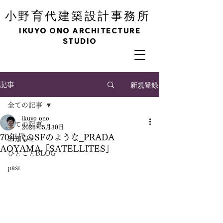
育
小野
代建築設計事務所
IKUYO ONO ARCHITECTURE
STUDIO
新規登録
記事
全ての記事
ikuyo ono
全ての記事
2025年5月30日
70年代のSFのような_PRADA
お知らせ
AOYAMA「SATELLITES」
ひとことBLOG
past