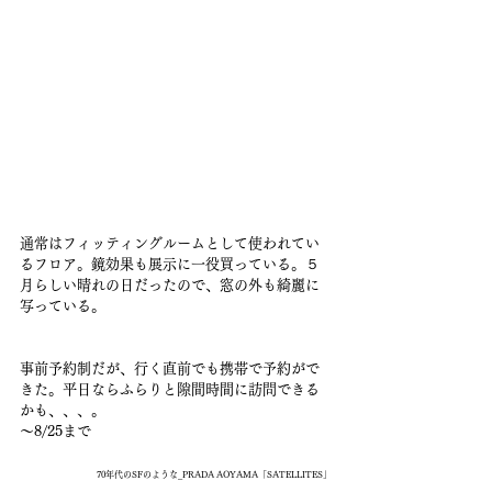
通常はフィッティングルームとして使われてい
るフロア。鏡効果も展示に一役買っている。５
月らしい晴れの日だったので、窓の外も綺麗に
写っている。
事前予約制だが、行く直前でも携帯で予約がで
きた。平日ならふらりと隙間時間に訪問できる
かも、、、。
〜8/25まで
70年代のSFのような_PRADA AOYAMA「SATELLITES」