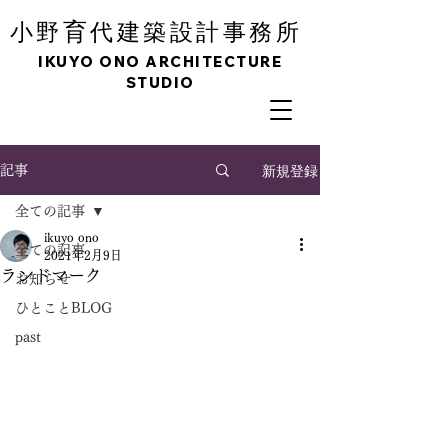
育
小野
代建築設計事務所
IKUYO ONO ARCHITECTURE
STUDIO
新規登録
記事
全ての記事
ikuyo ono
全ての記事
2021年2月9日
ランドマーク
お知らせ
ひとことBLOG
past