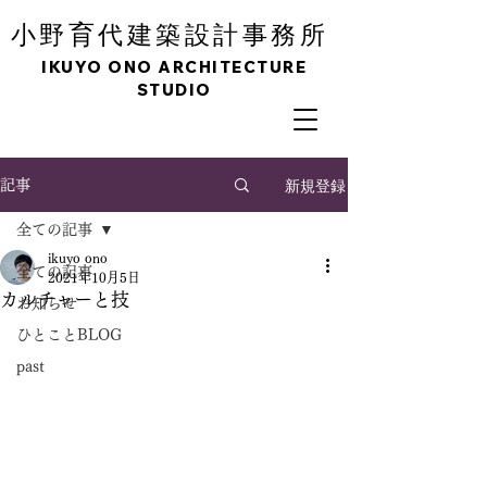
育
小野
代建築設計事務所
IKUYO ONO ARCHITECTURE
STUDIO
新規登録
記事
全ての記事
ikuyo ono
全ての記事
2021年10月5日
カルチャーと技
お知らせ
ひとことBLOG
past