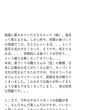
現場に置かれていた小さなカンナ（鉋）。道具
って萌えますね。しかし昨今、世間の家づくり
の現場でこの、大工さんといえば、、、という
道具を見かけなくなった、そうです。考えてみ
れば、、、、世間的には家づくりが手作り、、
という感じは無くなってきている。。。
本来、家づくりは職人さんの「技」の集積、日
本には無名の名工がたくさん居て、モノづくり
文化が育まれてきたのですが、今はそういうの
はどんどんマイナーになり、即席住宅が増えて
しまいました。このままでは我々が作ってきた
ような家もできなくなってしまう、、実は切実
な問題です。。。
ところで、今年はやはりスポーツの話題が多
く、なんだかんだ楽しんだのですが、いいな〜
と思ったのは、スケートボードのストリート。